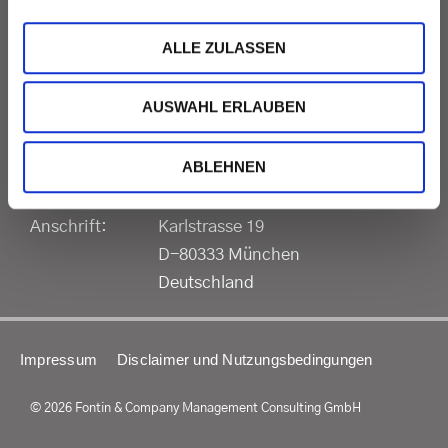
Fontin & Company
Management Consulting
ALLE ZULASSEN
GmbH
AUSWAHL ERLAUBEN
Telefon:
+49 89 286 888-0
ABLEHNEN
Fax:
+49 89 286 888-99
E-Mail:
info@fontin.com
Anschrift:
Karlstrasse 19
D-80333 München
Deutschland
Impressum
Disclaimer und Nutzungsbedingungen
© 2026 Fontin & Company Management Consulting GmbH