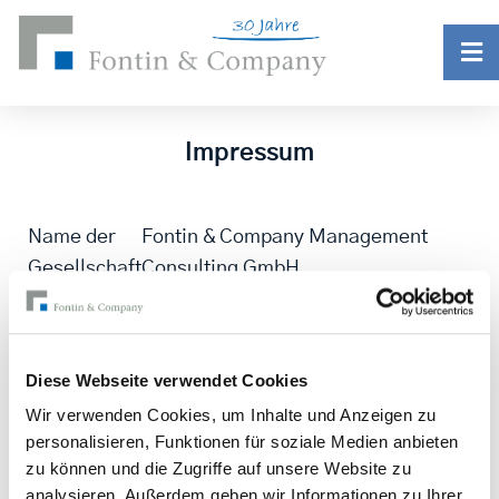
Impressum
Name der
Fontin & Company Management
Gesellschaft
Consulting GmbH
Sitz der
Karlstraße 19
Gesellschaft
D-80333 München
Diese Webseite verwendet Cookies
Deutschland
Tel. +49 89 286 888-0
Wir verwenden Cookies, um Inhalte und Anzeigen zu
personalisieren, Funktionen für soziale Medien anbieten
Fax +49 89 286 888-99
zu können und die Zugriffe auf unsere Website zu
E-mail:
info@fontin.com
analysieren. Außerdem geben wir Informationen zu Ihrer