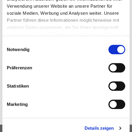
Verwendung unserer Website an unsere Partner für
HR
HRB 134560
soziale Medien, Werbung und Analysen weiter. Unsere
Nummer
Partner führen diese Informationen möglicherweise mit
Registergericht
Amtsgericht München
weiteren Daten zusammen, die Sie ihnen bereitgestellt
USt-ID
haben oder die sie im Rahmen Ihrer Nutzung der Dienste
DE212841752
Nummer
gesammelt haben.
Einwilligungsauswahl
Geschäftsführer
Dr. Mathias Fontin
Notwendig
Präferenzen
Statistiken
Marketing
Details zeigen